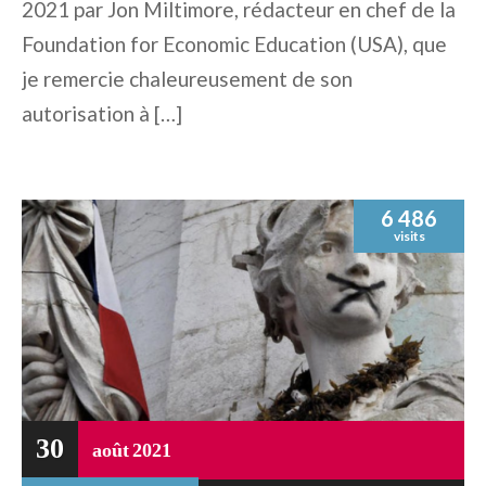
2021 par Jon Miltimore, rédacteur en chef de la
Foundation for Economic Education (USA), que
je remercie chaleureusement de son
autorisation à […]
6 486
visits
30
août
2021