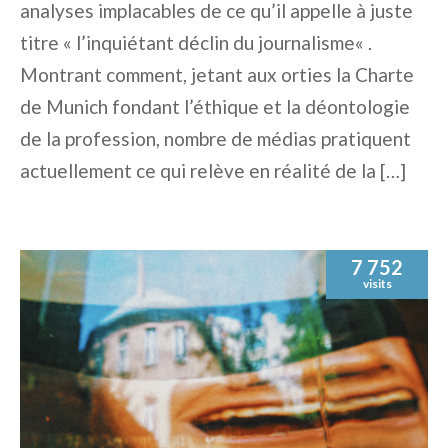
analyses implacables de ce qu’il appelle à juste
titre « l’inquiétant déclin du journalisme« .
Montrant comment, jetant aux orties la Charte
de Munich fondant l’éthique et la déontologie
de la profession, nombre de médias pratiquent
actuellement ce qui relève en réalité de la […]
7 752
visits