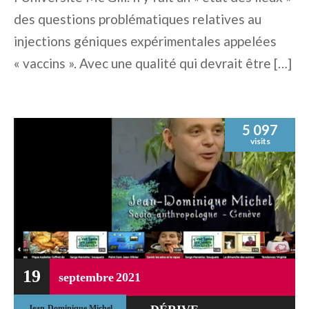
des questions problématiques relatives au
injections géniques expérimentales appelées
« vaccins ». Avec une qualité qui devrait être […]
5 097
visits
19
septembre
2021
Jean-Dominique Michel