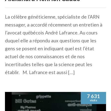
La célèbre généticienne, spécialiste de l’ARN
messager, a accordé récemment un entretien à
l’avocat québécois André Lafrance. Au cours
duquel elle a répondu aux questions que les
gens se posent en indiquant quel est l’état
actuel de nos connaissances et de nos
incertitudes telles que la science peut les
établir. M. Lafrance est aussi […]
7 631
visits