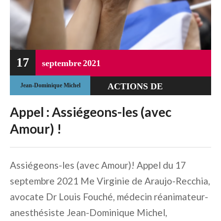
17
septembre
2021
ACTIONS DE
Jean-Dominique Michel
RÉSISTANCE
Appel : Assiégeons-les (avec
Amour) !
Assiégeons-les (avec Amour)! Appel du 17
septembre 2021 Me Virginie de Araujo-Recchia,
avocate Dr Louis Fouché, médecin réanimateur-
anesthésiste Jean-Dominique Michel,