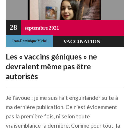
28
septembre
2021
VACCINATION
Jean-Dominique Michel
Les « vaccins géniques » ne
devraient même pas être
autorisés
Je l’avoue : je me suis fait enguirlander suite à
ma dernière publication. Ce n’est évidemment
pas la première fois, ni selon toute
vraisemblance la dernière. Comme pour tout, la