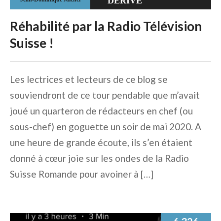
DÉRIVE
TOTALITAIRE
Réhabilité par la Radio Télévision
UNCATEGORIZED
Suisse !
Les lectrices et lecteurs de ce blog se
souviendront de ce tour pendable que m’avait
joué un quarteron de rédacteurs en chef (ou
sous-chef) en goguette un soir de mai 2020. A
une heure de grande écoute, ils s’en étaient
donné à cœur joie sur les ondes de la Radio
Suisse Romande pour avoiner à […]