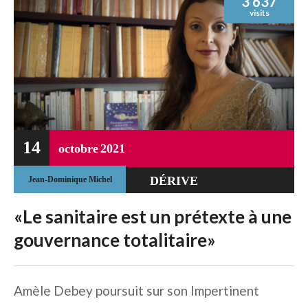
3 637
visits
14
octobre
2021
DÉRIVE
Jean-Dominique Michel
TOTALITAIRE
«Le sanitaire est un prétexte à une
gouvernance totalitaire»
Amèle Debey poursuit sur son Impertinent