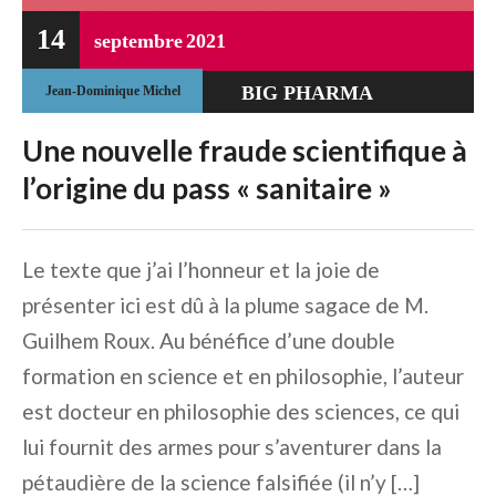
14
septembre
2021
BIG PHARMA
Jean-Dominique Michel
UNCATEGORIZED
Une nouvelle fraude scientifique à
l’origine du pass « sanitaire »
Le texte que j’ai l’honneur et la joie de
présenter ici est dû à la plume sagace de M.
Guilhem Roux. Au bénéfice d’une double
formation en science et en philosophie, l’auteur
est docteur en philosophie des sciences, ce qui
lui fournit des armes pour s’aventurer dans la
pétaudière de la science falsifiée (il n’y […]