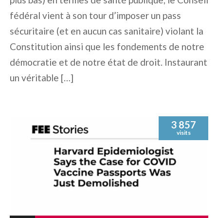
fédéral vient à son tour d’imposer un pass
sécuritaire (et en aucun cas sanitaire) violant la
Constitution ainsi que les fondements de notre
démocratie et de notre état de droit. Instaurant
un véritable […]
3 857
visits