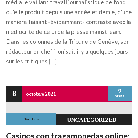
média le vaillant travail journalistique de fond
qu’elle produit depuis une année et demie, d’une
manière faisant -évidemment- contraste avec la
médiocrité de celui de la presse mainstream.
Dans les colonnes de la Tribune de Genève, son
rédacteur en chef ironisait il y a quelques jours
sur les critiques […]
9
8
octobre
2021
visits
UNCATEGORIZED
Test Uno
Casinos con tragamonedas online: