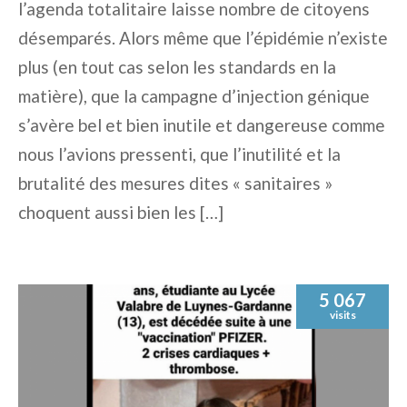
l’agenda totalitaire laisse nombre de citoyens
désemparés. Alors même que l’épidémie n’existe
plus (en tout cas selon les standards en la
matière), que la campagne d’injection génique
s’avère bel et bien inutile et dangereuse comme
nous l’avions pressenti, que l’inutilité et la
brutalité des mesures dites « sanitaires »
choquent aussi bien les […]
5 067
visits