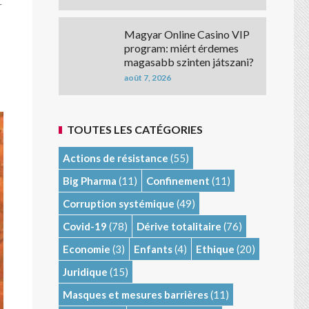
r
Magyar Online Casino VIP
program: miért érdemes
magasabb szinten játszani?
août 7, 2026
TOUTES LES CATÉGORIES
Actions de résistance
(55)
Big Pharma
(11)
Confinement
(11)
Corruption systémique
(49)
Covid-19
(78)
Dérive totalitaire
(76)
Economie
(3)
Enfants
(4)
Ethique
(20)
Juridique
(15)
Masques et mesures barrières
(11)