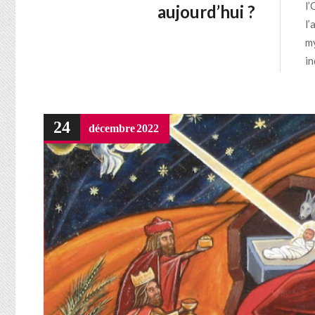
l’
aujourd’hui ?
l’
my
in
24
décembre
2022