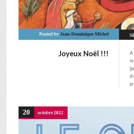
Posted by
Jean-Dominique Michel
S
U
Joyeux Noël !!!
A 
le
(p
d’
pr
20
octobre
2022