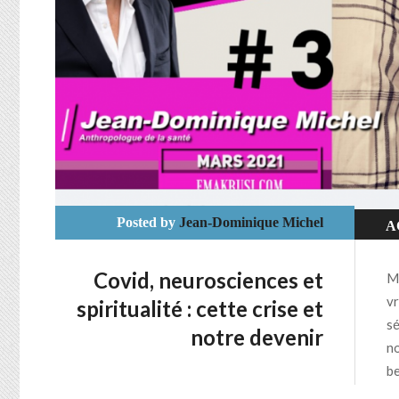
Posted by
Jean-Dominique Michel
A
B
Covid, neurosciences et
Me
C
vr
spiritualité : cette crise et
sé
C
notre devenir
no
C
be