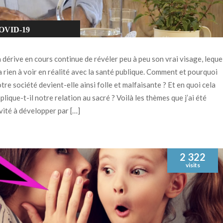
OVID-19
EUROSCIENCES
 dérive en cours continue de révéler peu à peu son vrai visage, leque
PIRITUALITÉ
a rien à voir en réalité avec la santé publique. Comment et pourquoi
tre société devient-elle ainsi folle et malfaisante ? Et en quoi cela
plique-t-il notre relation au sacré ? Voilà les thèmes que j’ai été
vité à développer par […]
2 322
visits