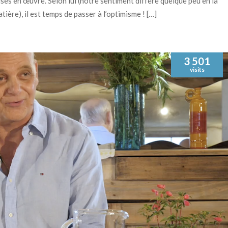
ses en œuvre. Selon lui (notre sentiment diffère quelque peu en la
tière), il est temps de passer à l’optimisme ! […]
3 501
visits