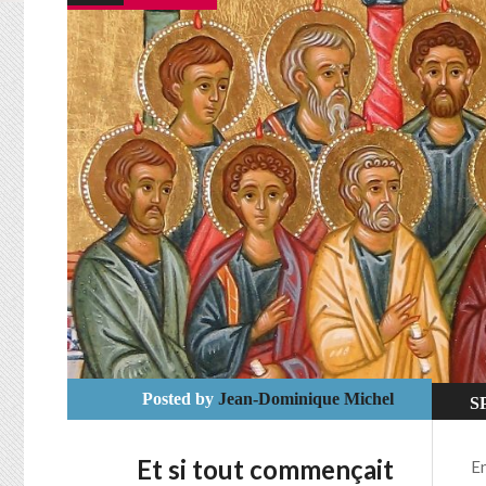
Posted by
Jean-Dominique Michel
S
Et si tout commençait
En