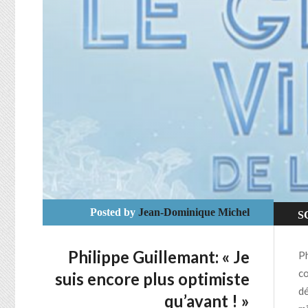
Posted by
Jean-Dominique Michel
S
S
Philippe Guillemant: « Je
Ph
co
suis encore plus optimiste
dé
qu’avant ! »