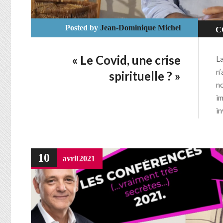
Posted by
Jean-Dominique Michel
C
N
« Le Covid, une crise
La
S
n’
spirituelle ? »
no
im
in
10
avril
2021