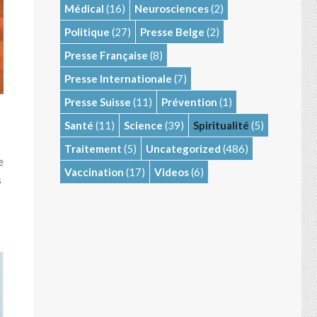
Médical
(16)
Neurosciences
(2)
Politique
(27)
Presse Belge
(2)
Presse Française
(8)
Presse Internationale
(7)
Presse Suisse
(11)
Prévention
(1)
Santé
(11)
Science
(39)
Spiritualité
(5)
Traitement
(5)
Uncategorized
(486)
e
Vaccination
(17)
Videos
(6)
s