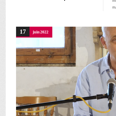
mi
ma
17
juin
2022