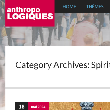
HOME
THÈMES
Category Archives:
Spiri
18
mai
2024