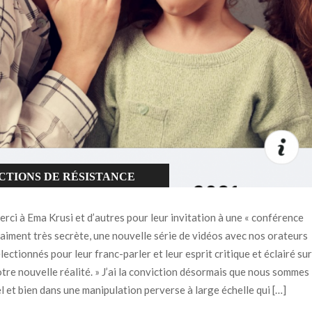
CTIONS DE RÉSISTANCE
IG PHARMA
rci à Ema Krusi et d’autres pour leur invitation à une « conférence
ONFINEMENT
aiment très secrète, une nouvelle série de vidéos avec nos orateurs
lectionnés pour leur franc-parler et leur esprit critique et éclairé sur
ORRUPTION SYSTÉMIQUE
tre nouvelle réalité. » J’ai la conviction désormais que nous sommes
OVID-19
l et bien dans une manipulation perverse à large échelle qui […]