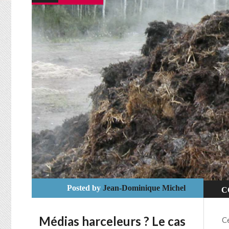
Posted by
Jean-Dominique Michel
C
D
Médias harceleurs ? Le cas
Ce