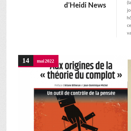
P
(l
d’Heidi News
jo
hô
ce
va
14
mai
2022