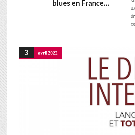
se
blues en France…
da
dr
ce
3
avril
2022