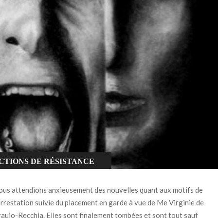
CTIONS DE RÉSISTANCE
ÉRIVE TOTALITAIRE
us attendions anxieusement des nouvelles quant aux motifs de
arrestation suivie du placement en garde à vue de Me Virginie de
aujo-Recchia. Elles sont finalement tombées et sont tout sauf