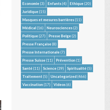
Economie
(3)
Enfants
(4)
Ethique
(20)
Juridique
(15)
Masques et mesures barrières
(11)
Médical
(16)
Neurosciences
(2)
Politique
(27)
Presse Belge
(2)
Presse Française
(8)
Presse Internationale
(7)
Presse Suisse
(11)
Prévention
(1)
Santé
(11)
Science
(39)
Spiritualité
(5)
Traitement
(5)
Uncategorized
(466)
Vaccination
(17)
Videos
(6)