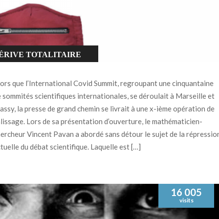
ÉRIVE TOTALITAIRE
ors que l’International Covid Summit, regroupant une cinquantaine
 sommités scientifiques internationales, se déroulait à Marseille et
ssy, la presse de grand chemin se livrait à une x-ième opération de
lissage. Lors de sa présentation d’ouverture, le mathématicien-
ercheur Vincent Pavan a abordé sans détour le sujet de la répressio
tuelle du débat scientifique. Laquelle est […]
16 005
visits