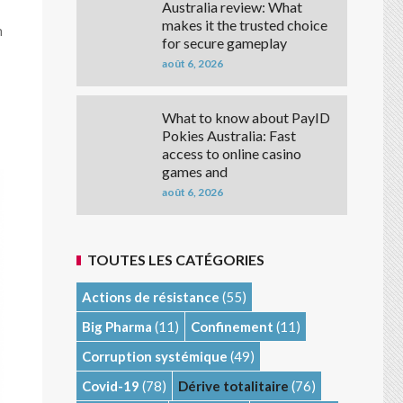
Australia review: What
makes it the trusted choice
n
for secure gameplay
août 6, 2026
What to know about PayID
Pokies Australia: Fast
access to online casino
games and
août 6, 2026
TOUTES LES CATÉGORIES
Actions de résistance
(55)
Big Pharma
(11)
Confinement
(11)
Corruption systémique
(49)
Covid-19
(78)
Dérive totalitaire
(76)