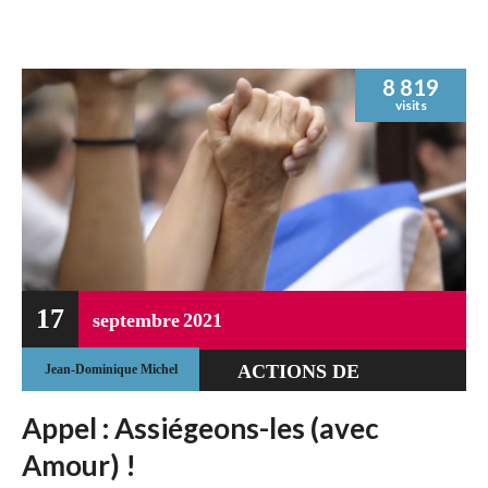
8 819
visits
17
septembre
2021
ACTIONS DE
Jean-Dominique Michel
RÉSISTANCE
Appel : Assiégeons-les (avec
Amour) !