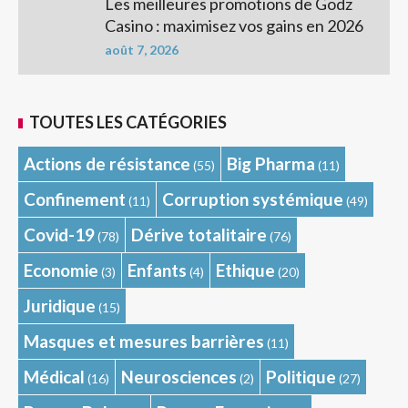
Les meilleures promotions de Godz
Casino : maximisez vos gains en 2026
août 7, 2026
TOUTES LES CATÉGORIES
Actions de résistance
Big Pharma
(55)
(11)
Confinement
Corruption systémique
(11)
(49)
Covid-19
Dérive totalitaire
(78)
(76)
Economie
Enfants
Ethique
(3)
(4)
(20)
Juridique
(15)
Masques et mesures barrières
(11)
Médical
Neurosciences
Politique
(16)
(2)
(27)