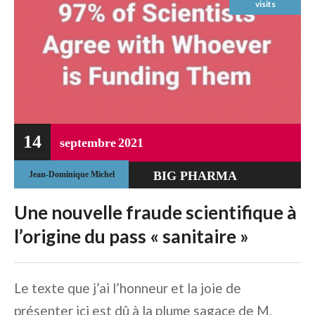
visits
14
septembre
2021
BIG PHARMA
Jean-Dominique Michel
UNCATEGORIZED
Une nouvelle fraude scientifique à
l’origine du pass « sanitaire »
Le texte que j’ai l’honneur et la joie de
présenter ici est dû à la plume sagace de M.