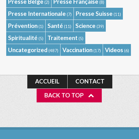
Presse Belge
Presse Française
(2)
(8)
Presse Internationale
Presse Suisse
(7)
(11)
Prévention
Santé
Science
(1)
(11)
(39)
Spiritualité
Traitement
(5)
(5)
Uncategorized
Vaccination
Videos
(487)
(17)
(6)
ACCUEIL
CONTACT
BACK TO TOP