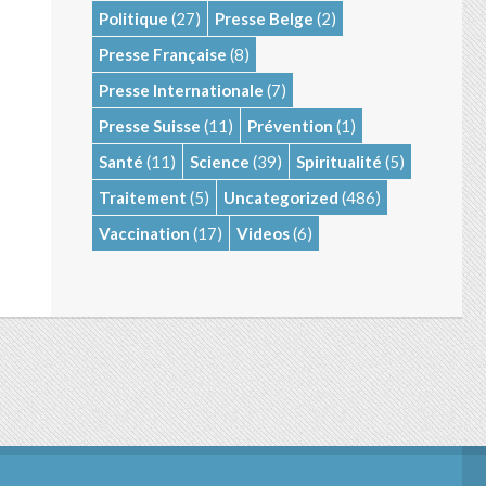
Politique
(27)
Presse Belge
(2)
Presse Française
(8)
Presse Internationale
(7)
Presse Suisse
(11)
Prévention
(1)
Santé
(11)
Science
(39)
Spiritualité
(5)
Traitement
(5)
Uncategorized
(486)
Vaccination
(17)
Videos
(6)