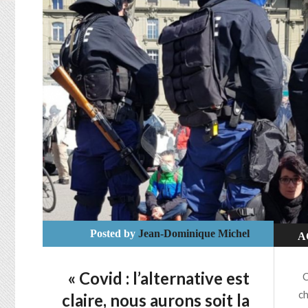
Posted by
Jean-Dominique Michel
A
C
« Covid : l’alternative est
C’
D
ch
claire, nous aurons soit la