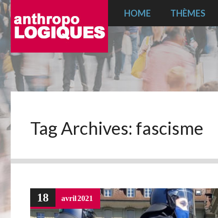
HOME
THÈMES
Tag Archives:
fascisme
18
avril
2021