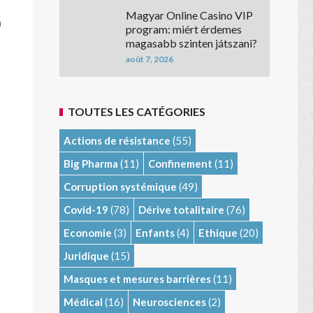
Magyar Online Casino VIP
n
program: miért érdemes
magasabb szinten játszani?
août 7, 2026
TOUTES LES CATÉGORIES
Actions de résistance
(55)
Big Pharma
(11)
Confinement
(11)
Corruption systémique
(49)
Covid-19
(78)
Dérive totalitaire
(76)
Economie
(3)
Enfants
(4)
Ethique
(20)
Juridique
(15)
Masques et mesures barrières
(11)
Médical
(16)
Neurosciences
(2)