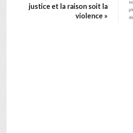
su
justice et la raison soit la
pl
violence »
de