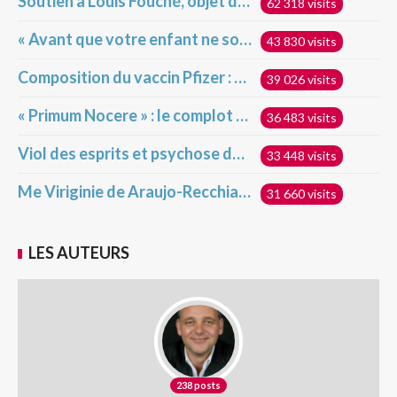
Soutien à Louis Fouché, objet d’attaques hideuses
62 318 visits
« Avant que votre enfant ne soit injecté », déclaration du Dr Robert Malone sur les vaccins géniques Covid pour enfants
43 830 visits
Composition du vaccin Pfizer : des résultats alarmants ?!
39 026 visits
« Primum Nocere » : le complot dévoilé !
36 483 visits
Viol des esprits et psychose de masse
33 448 visits
Me Viriginie de Araujo-Recchia raflée chez elle ce matin par l’État français !
31 660 visits
LES AUTEURS
238 posts