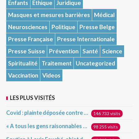
Enfants
Ethique
Juridique
Masques et mesures barrières
Médical
Neurosciences
Politique
Presse Belge
Presse Française
Presse Internationale
Presse Suisse
Prévention
Santé
Science
Spiritualité
Traitement
Uncategorized
Vaccination
Videos
LES PLUS VISITÉS
Covid : plainte déposée contre la France devant la Cour pénale internationale pour crime contre l’humanité
146 733 visits
« A tous les gens raisonnables et très intelligents qui s’indignent devant ceux qui ne veulent pas se faire vacciner »
98 255 visits