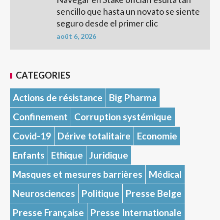
sencillo que hasta un novato se siente
seguro desde el primer clic
août 6, 2026
CATEGORIES
Actions de résistance
Big Pharma
Confinement
Corruption systémique
Covid-19
Dérive totalitaire
Economie
Enfants
Ethique
Juridique
Masques et mesures barrières
Médical
Neurosciences
Politique
Presse Belge
Presse Française
Presse Internationale