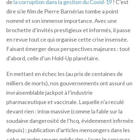
de
la corruption dans la gestion du Covid-19
! C’est
dire si le film de Pierre Barnérias tombe a point
nommé et son immense importance. Avec une
brochette d’invités prestigieux et informés, il passe
en revue tout ce qui organise cette crise insensée.
Faisant émerger deux perspectives majeures : tout
d’abord, celle d’un Hold-Up planétaire.
En mettant en échec les (au prix de centaines de
milliers de morts), nos gouvernements ont assuré un
invraisemblable jackpot à l’industrie
pharmaceutique et vaccinale. Laquelle n’a reculé
devant rien : intox massive (comme la fable sur la
soudaine dangerosité de l’hcq, évidemment infirmée
depuis) ; publication d’articles mensongers dans les
« plus grandes revues médicales » (avec le concours