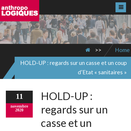
>>
Home
HOLD-UP : regards sur un casse et un coup
d’Etat « sanitaires »
HOLD-UP :
11
regards sur un
novembre
2020
casse et un