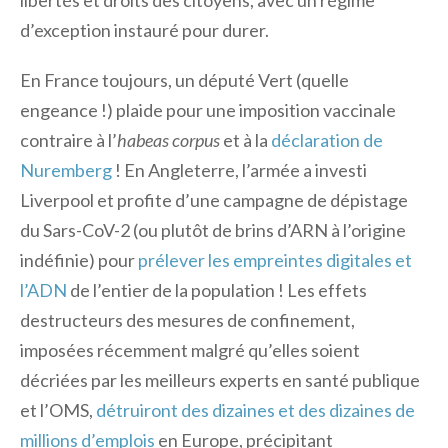
libertés et droits des citoyens, avec un régime
d’exception instauré pour durer.
En France toujours, un député Vert (quelle
engeance !) plaide pour une imposition vaccinale
contraire à l’
habeas corpus
et à la
déclaration de
Nuremberg
! En Angleterre, l’armée a investi
Liverpool et profite d’une campagne de dépistage
du Sars-CoV-2 (ou plutôt de brins d’ARN à l’origine
indéfinie) pour
prélever les empreintes digitales et
l’ADN
de l’entier de la population ! Les effets
destructeurs des mesures de confinement,
imposées récemment malgré qu’elles soient
décriées par les meilleurs experts en santé publique
et l’OMS,
détruiront des dizaines et des dizaines de
millions d’emplois
en Europe, précipitant