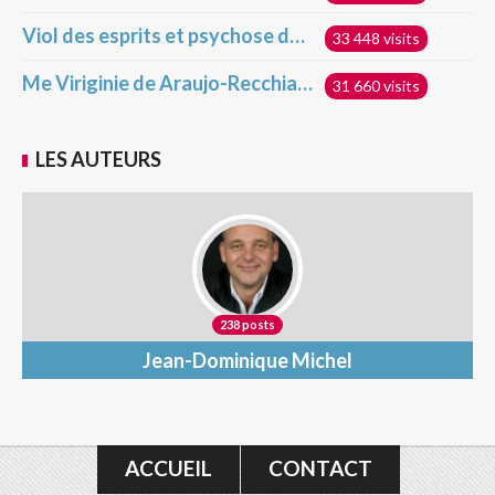
Viol des esprits et psychose de masse
33 448 visits
Me Viriginie de Araujo-Recchia raflée chez elle ce matin par l’État français !
31 660 visits
LES AUTEURS
238 posts
Jean-Dominique Michel
ACCUEIL
CONTACT