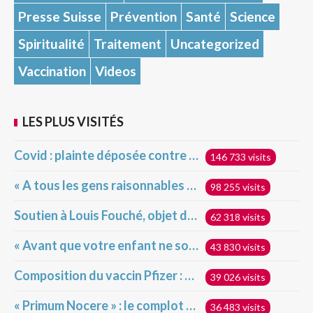
Presse Suisse
Prévention
Santé
Science
Spiritualité
Traitement
Uncategorized
Vaccination
Videos
LES PLUS VISITÉS
Covid : plainte déposée contre la France devant la Cour pénale internationale pour crime contre l’humanité
146 733 visits
« A tous les gens raisonnables et très intelligents qui s’indignent devant ceux qui ne veulent pas se faire vacciner »
98 255 visits
Soutien à Louis Fouché, objet d’attaques hideuses
62 318 visits
« Avant que votre enfant ne soit injecté », déclaration du Dr Robert Malone sur les vaccins géniques Covid pour enfants
43 830 visits
Composition du vaccin Pfizer : des résultats alarmants ?!
39 026 visits
« Primum Nocere » : le complot dévoilé !
36 483 visits