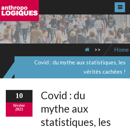
>>
Home
Covid : du mythe aux statistiques, les
vérités cachées !
Covid : du
10
mythe aux
février
2021
statistiques, les