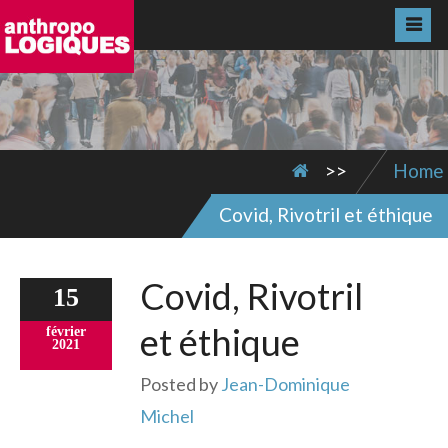
>>
Home
Covid, Rivotril et éthique
Covid, Rivotril
15
et éthique
février
2021
Posted by
Jean-Dominique
Michel