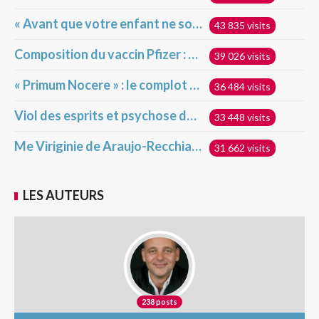
« Avant que votre enfant ne soit injecté », déclaration du Dr Robert Malone sur les vaccins géniques Covid pour enfants
43 835 visits
Composition du vaccin Pfizer : des résultats alarmants ?!
39 026 visits
« Primum Nocere » : le complot dévoilé !
36 484 visits
Viol des esprits et psychose de masse
33 448 visits
Me Viriginie de Araujo-Recchia raflée chez elle ce matin par l’État français !
31 662 visits
LES AUTEURS
238 posts