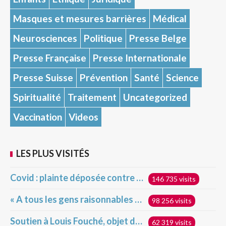
Masques et mesures barrières
Médical
Neurosciences
Politique
Presse Belge
Presse Française
Presse Internationale
Presse Suisse
Prévention
Santé
Science
Spiritualité
Traitement
Uncategorized
Vaccination
Videos
LES PLUS VISITÉS
Covid : plainte déposée contre la France devant la Cour pénale internationale pour crime contre l’humanité
146 735 visits
« A tous les gens raisonnables et très intelligents qui s’indignent devant ceux qui ne veulent pas se faire vacciner »
98 256 visits
Soutien à Louis Fouché, objet d’attaques hideuses
62 319 visits