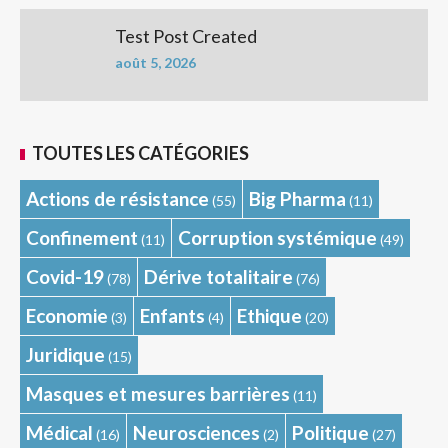
Test Post Created
août 5, 2026
TOUTES LES CATÉGORIES
Actions de résistance
Big Pharma
(55)
(11)
Confinement
Corruption systémique
(11)
(49)
Covid-19
Dérive totalitaire
(78)
(76)
Economie
Enfants
Ethique
(3)
(4)
(20)
Juridique
(15)
Masques et mesures barrières
(11)
Médical
Neurosciences
Politique
(16)
(2)
(27)