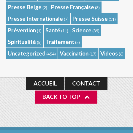
Presse Belge
Presse Française
(2)
(8)
Presse Internationale
Presse Suisse
(7)
(11)
Prévention
Santé
Science
(1)
(11)
(39)
Spiritualité
Traitement
(5)
(5)
Uncategorized
Vaccination
Videos
(454)
(17)
(6)
ACCUEIL
CONTACT
BACK TO TOP