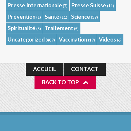
Presse Internationale
Presse Suisse
(7)
(11)
Prévention
Santé
Science
(1)
(11)
(39)
Spiritualité
Traitement
(5)
(5)
Uncategorized
Vaccination
Videos
(487)
(17)
(6)
ACCUEIL
CONTACT
BACK TO TOP