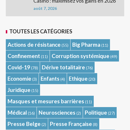
Casino : maximisez vos gains en 2026
août 7, 2026
TOUTES LES CATÉGORIES
Actions de résistance
Big Pharma
(55)
(11)
Confinement
Corruption systémique
(11)
(49)
Covid-19
Dérive totalitaire
(78)
(76)
Economie
Enfants
Ethique
(3)
(4)
(20)
Juridique
(15)
Masques et mesures barrières
(11)
Médical
Neurosciences
Politique
(16)
(2)
(27)
Presse Belge
Presse Française
(2)
(8)