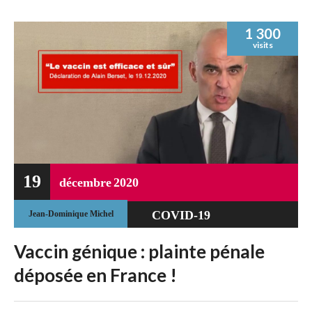
1 300
visits
19
décembre
2020
COVID-19
Jean-Dominique Michel
JURIDIQUE
Vaccin génique : plainte pénale
déposée en France !
VACCINATION