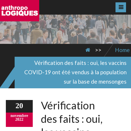
>>
Home
Vérification des faits : oui, les vaccins
COVID-19 ont été vendus à la population
sur la base de mensonges
Vérification
20
des faits : oui,
novembre
2022