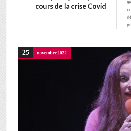
mé
cours de la crise Covid
en
dé
po
25
novembre
2022