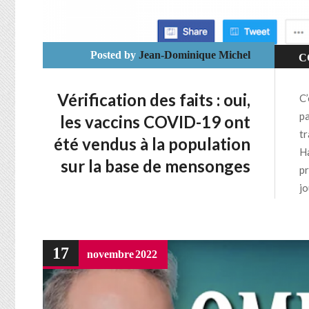
Posted by
Jean-Dominique Michel
C
V
Vérification des faits : oui,
C’
pa
les vaccins COVID-19 ont
tr
été vendus à la population
Ha
sur la base de mensonges
pr
jo
17
novembre
2022