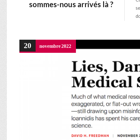
sommes-nous arrivés là ?
se
do
20
novembre
2022