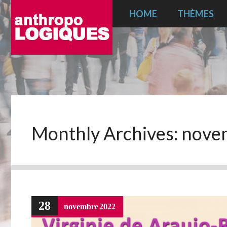
HOME
THÈMES
Monthly Archives:
nove
28
novembre
2022