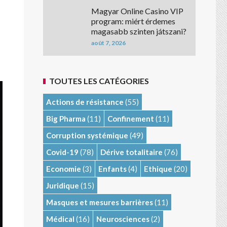
Magyar Online Casino VIP
program: miért érdemes
magasabb szinten játszani?
août 7, 2026
TOUTES LES CATÉGORIES
Actions de résistance
(55)
Big Pharma
(11)
Confinement
(11)
Corruption systémique
(49)
Covid-19
(78)
Dérive totalitaire
(76)
Economie
(3)
Enfants
(4)
Ethique
(20)
Juridique
(15)
Masques et mesures barrières
(11)
Médical
(16)
Neurosciences
(2)