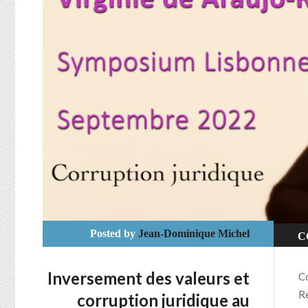
Posted by
Jean-Dominique Michel
C
E
Inversement des valeurs et
Co
J
Re
corruption juridique au