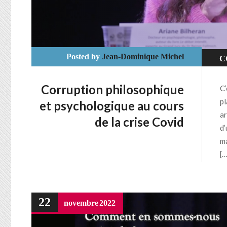
Posted by
Jean-Dominique Michel
C
D
Corruption philosophique
C’
S
pl
et psychologique au cours
ar
de la crise Covid
d’
ma
[…
22
novembre
2022