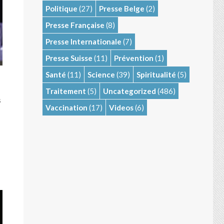
Politique
(27)
Presse Belge
(2)
Presse Française
(8)
Presse Internationale
(7)
Presse Suisse
(11)
Prévention
(1)
Santé
(11)
Science
(39)
Spiritualité
(5)
Traitement
(5)
Uncategorized
(486)
s
Vaccination
(17)
Videos
(6)