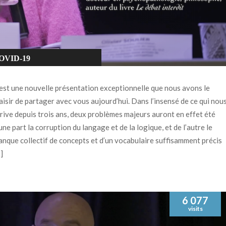
OVID-19
ÉRIVE TOTALITAIRE
est une nouvelle présentation exceptionnelle que nous avons le
CIENCE
aisir de partager avec vous aujourd’hui. Dans l’insensé de ce qui nou
rive depuis trois ans, deux problèmes majeurs auront en effet été
une part la corruption du langage et de la logique, et de l’autre le
nque collectif de concepts et d’un vocabulaire suffisamment précis
]
6 077
visits