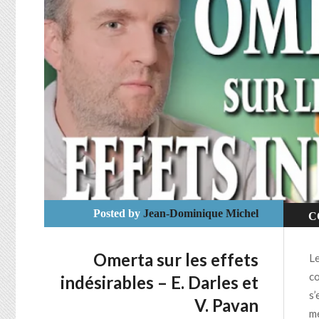
Posted by
Jean-Dominique Michel
C
S
Omerta sur les effets
Le
V
co
indésirables – E. Darles et
s’
V. Pavan
mé