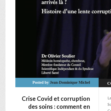
Posted by
Jean-Dominique Michel
C
C
Crise Covid et corruption
La
S
So
des soins : comment en
Co