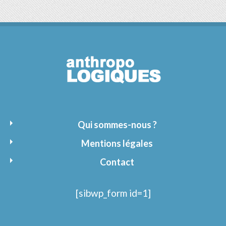
Qui sommes-nous ?
Mentions légales
Contact
[sibwp_form id=1]