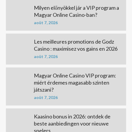
Milyen előnyökkel jár a VIP program a
Magyar Online Casino-ban?
août 7, 2026
Les meilleures promotions de Godz
Casino : maximisez vos gains en 2026
août 7, 2026
Magyar Online Casino VIP program:
miért érdemes magasabb szinten
játszani?
août 7, 2026
Kaasino bonus in 2026: ontdek de
beste aanbiedingen voor nieuwe
spelers