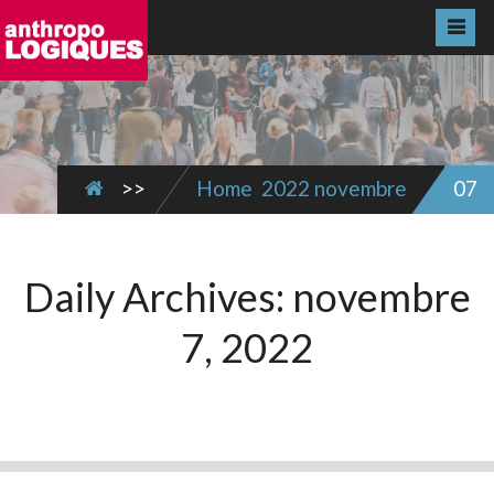
>>
Home
2022
novembre
07
Daily Archives:
novembre
7, 2022