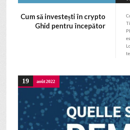
Cum să investești în crypto
Co
Ti
Ghid pentru începător
Pl
es
Lo
te
19
août
2022