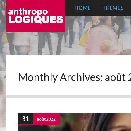
HOME
THÈMES
Monthly Archives:
août
31
août
2022