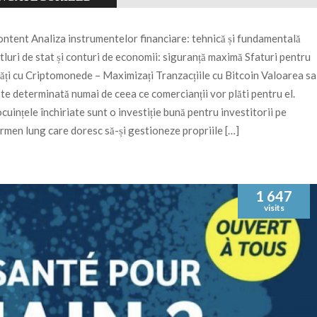
ntent Analiza instrumentelor financiare: tehnică și fundamentală
tluri de stat și conturi de economii: siguranță maximă Sfaturi pentru
ăți cu Criptomonede – Maximizați Tranzacțiile cu Bitcoin Valoarea sa
te determinată numai de ceea ce comercianții vor plăti pentru el.
cuințele închiriate sunt o investiție bună pentru investitorii pe
rmen lung care doresc să-și gestioneze propriile […]
1 647
visits