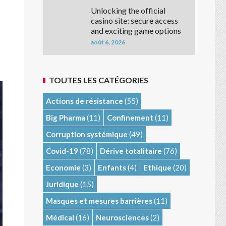
Unlocking the official
casino site: secure access
and exciting game options
août 6, 2026
TOUTES LES CATÉGORIES
Actions de résistance
(55)
Big Pharma
(11)
Confinement
(11)
Corruption systémique
(49)
Covid-19
(78)
Dérive totalitaire
(76)
Economie
(3)
Enfants
(4)
Ethique
(20)
Juridique
(15)
Masques et mesures barrières
(11)
Médical
(16)
Neurosciences
(2)