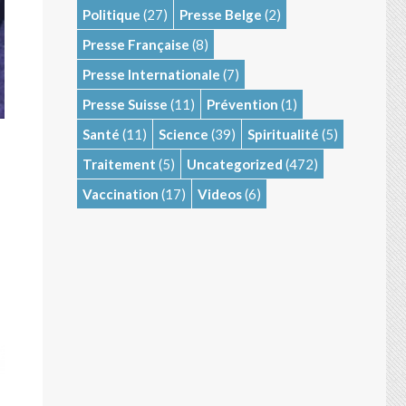
Politique
(27)
Presse Belge
(2)
Presse Française
(8)
Presse Internationale
(7)
Presse Suisse
(11)
Prévention
(1)
Santé
(11)
Science
(39)
Spiritualité
(5)
Traitement
(5)
Uncategorized
(472)
Vaccination
(17)
Videos
(6)