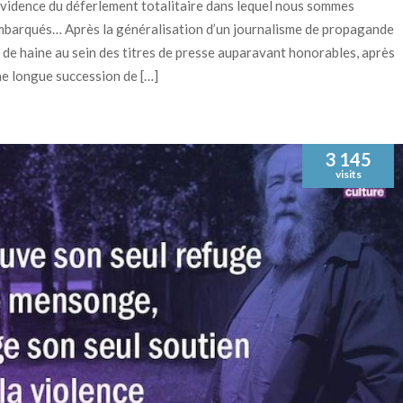
évidence du déferlement totalitaire dans lequel nous sommes
barqués… Après la généralisation d’un journalisme de propagande
 de haine au sein des titres de presse auparavant honorables, après
e longue succession de […]
3 145
visits