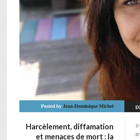
Posted by
Jean-Dominique Michel
D
Harcèlement, diffamation
Il
pr
et menaces de mort : la