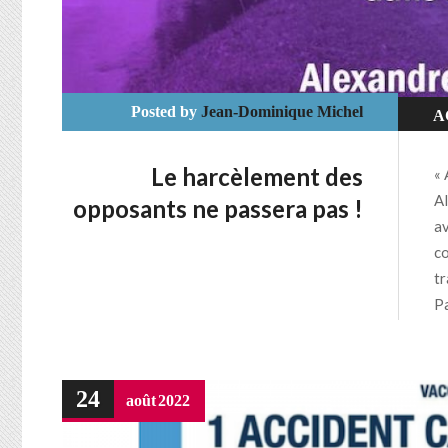
Posted by
Jean-Dominique Michel
A
Le harcèlement des
« 
Al
opposants ne passera pas !
av
co
tr
Pa
24
août
2022