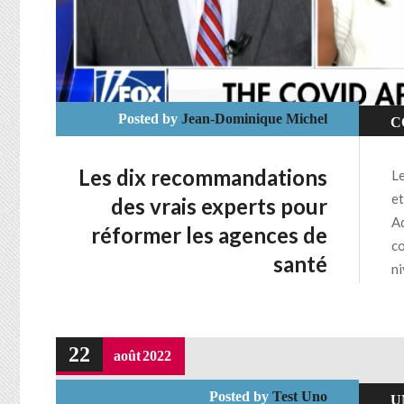
Posted by
Jean-Dominique Michel
C
C
Les dix recommandations
Le
et
des vrais experts pour
Ad
réformer les agences de
co
santé
ni
22
août
2022
Posted by
Test Uno
U