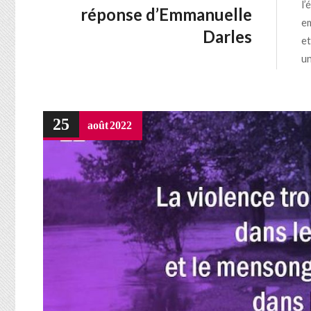
l’
réponse d’Emmanuelle
em
Darles
et
un
25
août
2022