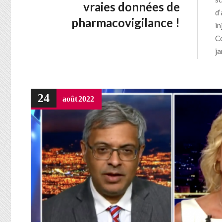
vraies données de
d’
pharmacovigilance !
in
Co
ja
24
août
2022