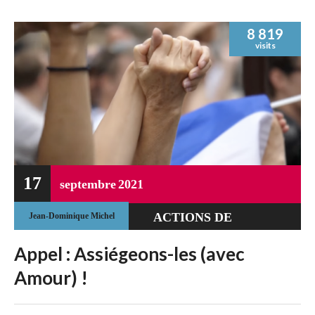
8 819
visits
17
septembre
2021
ACTIONS DE
Jean-Dominique Michel
RÉSISTANCE
Appel : Assiégeons-les (avec
Amour) !