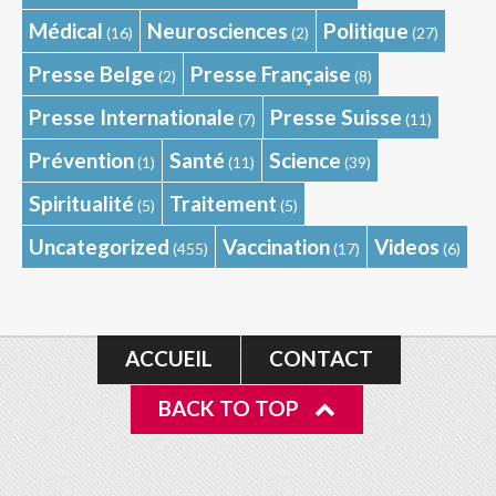
Médical
Neurosciences
Politique
(16)
(2)
(27)
Presse Belge
Presse Française
(2)
(8)
Presse Internationale
Presse Suisse
(7)
(11)
Prévention
Santé
Science
(1)
(11)
(39)
Spiritualité
Traitement
(5)
(5)
Uncategorized
Vaccination
Videos
(455)
(17)
(6)
ACCUEIL
CONTACT
BACK TO TOP