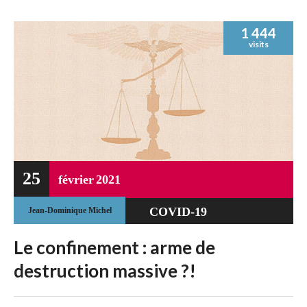
1 444
visits
25
février
2021
COVID-19
Jean-Dominique Michel
DÉRIVE
Le confinement : arme de
TOTALITAIRE
destruction massive ?!
POLITIQUE