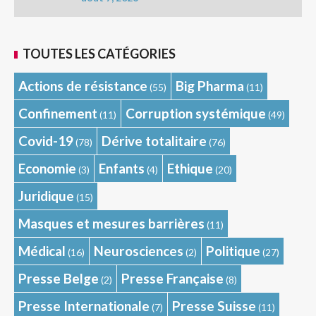
TOUTES LES CATÉGORIES
Actions de résistance
Big Pharma
(55)
(11)
Confinement
Corruption systémique
(11)
(49)
Covid-19
Dérive totalitaire
(78)
(76)
Economie
Enfants
Ethique
(3)
(4)
(20)
Juridique
(15)
Masques et mesures barrières
(11)
Médical
Neurosciences
Politique
(16)
(2)
(27)
Presse Belge
Presse Française
(2)
(8)
Presse Internationale
Presse Suisse
(7)
(11)