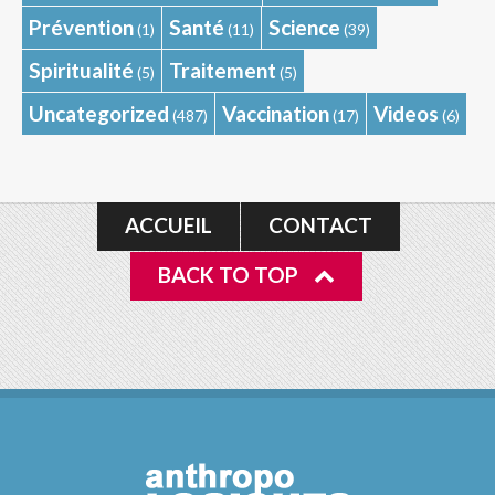
Prévention
Santé
Science
(1)
(11)
(39)
Spiritualité
Traitement
(5)
(5)
Uncategorized
Vaccination
Videos
(487)
(17)
(6)
ACCUEIL
CONTACT
BACK TO TOP