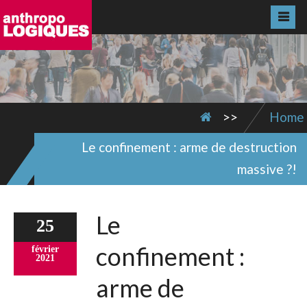
>>
Home
Le confinement : arme de destruction
massive ?!
Le
25
confinement :
février
2021
arme de