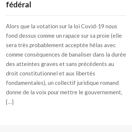
fédéral
Alors que la votation sur la loi Covid-19 nous
fond dessus comme un rapace sur sa proie (elle
sera très probablement acceptée hélas avec
comme conséquences de banaliser dans la durée
des atteintes graves et sans précédents au
droit constitutionnel et aux libertés
fondamentales), un collectif juridique romand
donne de la voix pour mettre le gouvernement,
[…]