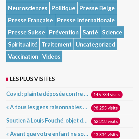
Neurosciences
Politique
Presse Belge
Presse Française
Presse Internationale
Presse Suisse
Prévention
Santé
Science
Spiritualité
Traitement
Uncategorized
Vaccination
Videos
LES PLUS VISITÉS
Covid : plainte déposée contre la France devant la Cour pénale internationale pour crime contre l’humanité
146 734 visits
« A tous les gens raisonnables et très intelligents qui s’indignent devant ceux qui ne veulent pas se faire vacciner »
98 255 visits
Soutien à Louis Fouché, objet d’attaques hideuses
62 318 visits
« Avant que votre enfant ne soit injecté », déclaration du Dr Robert Malone sur les vaccins géniques Covid pour enfants
43 834 visits