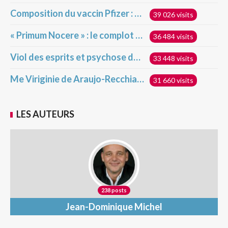
Composition du vaccin Pfizer : des résultats alarmants ?!
39 026 visits
« Primum Nocere » : le complot dévoilé !
36 484 visits
Viol des esprits et psychose de masse
33 448 visits
Me Viriginie de Araujo-Recchia raflée chez elle ce matin par l’État français !
31 660 visits
LES AUTEURS
238 posts
Jean-Dominique Michel