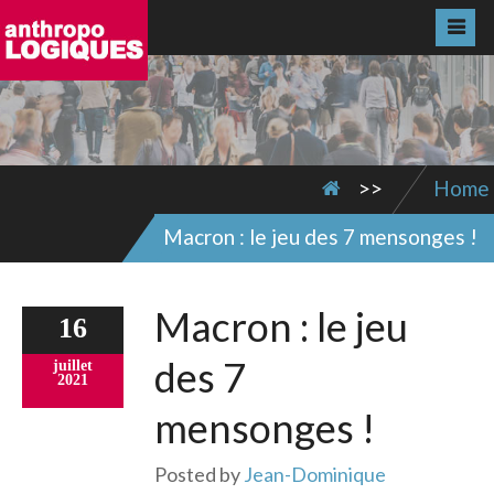
>>
Home
Macron : le jeu des 7 mensonges !
Macron : le jeu
16
des 7
juillet
2021
mensonges !
Posted by
Jean-Dominique