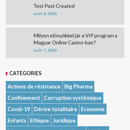
Test Post Created
août 8, 2026
Milyen előnyökkel jár a VIP program a
Magyar Online Casino-ban?
août 7, 2026
CATEGORIES
Actions de résistance
Big Pharma
Confinement
Corruption systémique
Covid-19
Dérive totalitaire
Economie
Enfants
Ethique
Juridique