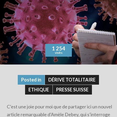
1 254
visits
Posted in
DÉRIVE TOTALITAIRE
ETHIQUE
PRESSE SUISSE
C’est une joie pour moi que de partager ici un nouvel
article remarquable d’Amèle Debey, qui s’interroge