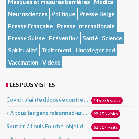
Masques et mesures barrières
Médical
Neurosciences
Politique
Presse Belge
Presse Française
Presse Internationale
Presse Suisse
Prévention
Santé
Science
Spiritualité
Traitement
Uncategorized
Vaccination
Videos
LES PLUS VISITÉS
Covid : plainte déposée contre la France devant la Cour pénale internationale pour crime contre l’humanité
146 735 visits
« A tous les gens raisonnables et très intelligents qui s’indignent devant ceux qui ne veulent pas se faire vacciner »
98 256 visits
Soutien à Louis Fouché, objet d’attaques hideuses
62 319 visits