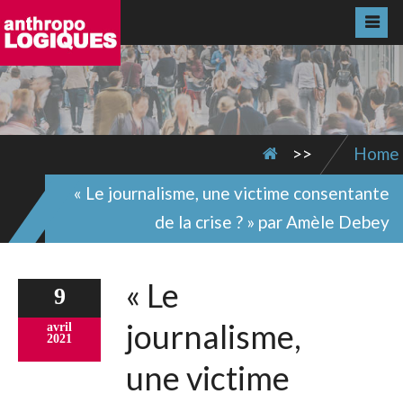
>>
Home
« Le journalisme, une victime consentante
de la crise ? » par Amèle Debey
« Le
9
journalisme,
avril
2021
une victime