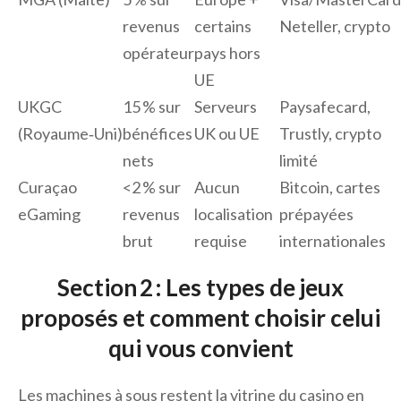
revenus
certains
Neteller, crypto
opérateur
pays hors
UE
UKGC
15 % sur
Serveurs
Paysafecard,
(Royaume‑Uni)
bénéfices
UK ou UE
Trustly, crypto
nets
limité
Curaçao
<2 % sur
Aucun
Bitcoin, cartes
eGaming
revenus
localisation
prépayées
brut
requise
internationales
Section 2 : Les types de jeux
proposés et comment choisir celui
qui vous convient
Les machines à sous restent la vitrine du casino en