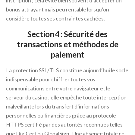
inscription ; cela évite bien souvent d’accepter un
bonus attrayant mais peu rentable lorsqu’on
considère toutes ses contraintes cachées.
Section 4 : Sécurité des
transactions et méthodes de
paiement
La protection SSL/TLS constitue aujourd’hui le socle
indispensable pour chiffrer toutes vos
communications entre votre navigateur et le
serveur du casino ; elle empêche toute interception
malveillante lors du transfert d’informations
personnelles ou financières grâce au protocole
HTTPS certifié par des autorités reconnues telles
que DigiCert ou GlobalSign . Une absence totale ce