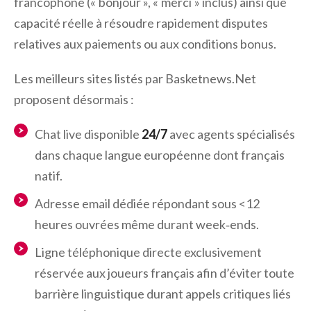
francophone (« bonjour », « merci » inclus) ainsi que
capacité réelle à résoudre rapidement disputes
relatives aux paiements ou aux conditions bonus.
Les meilleurs sites listés par Basketnews.Net
proposent désormais :
Chat live disponible
24/7
avec agents spécialisés
dans chaque langue européenne dont français
natif.
Adresse email dédiée répondant sous <​12
heures ouvrées même durant week‑ends.
Ligne téléphonique directe exclusivement
réservée aux joueurs français afin d’éviter toute
barrière linguistique durant appels critiques liés