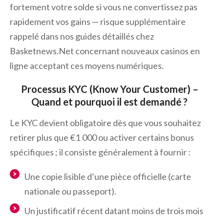
fortement votre solde si vous ne convertissez pas
rapidement vos gains — risque supplémentaire
rappelé dans nos guides détaillés chez
Basketnews.Net concernant nouveaux casinos en
ligne acceptant ces moyens numériques.
Processus KYC (Know Your Customer) –
Quand et pourquoi il est demandé ?
Le KYC devient obligatoire dès que vous souhaitez
retirer plus que €1 000 ou activer certains bonus
spécifiques ; il consiste généralement à fournir :
Une copie lisible d’une pièce officielle (carte
nationale ou passeport).
Un justificatif récent datant moins de trois mois