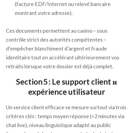
(facture EDF/Internet ou relevé bancaire
montrant votre adresse).
Ces documents permettent au casino – sous
contrôle strict des autorités compétentes –
d’empêcher blanchiment d’argent et fraude
identitaire tout en accélérant ultérieurement vos
retraits lorsque votre dossier est déjà complet.
Section 5 : Le support client и
expérience utilisateur
Un service client efficace se mesure surtout via trois
critères clés : temps moyen réponse (<​2 minutes via
chat live), niveau linguistique adapté au public