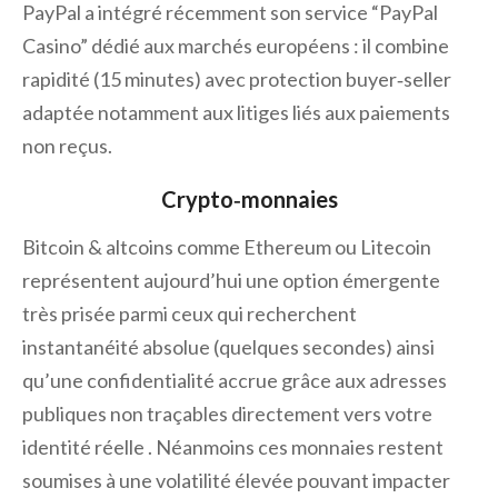
PayPal a intégré récemment son service “PayPal
Casino” dédié aux marchés européens : il combine
rapidité (15 minutes) avec protection buyer‑seller
adaptée notamment aux litiges liés aux paiements
non reçus.
Crypto‑monnaies
Bitcoin & altcoins comme Ethereum ou Litecoin
représentent aujourd’hui une option émergente
très prisée parmi ceux qui recherchent
instantanéité absolue (quelques secondes) ainsi
qu’une confidentialité accrue grâce aux adresses
publiques non traçables directement vers votre
identité réelle . Néanmoins ces monnaies restent
soumises à une volatilité élevée pouvant impacter