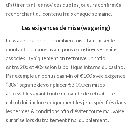
d’attirer tant les novices que les joueurs confirmés
recherchant du contenu frais chaque semaine.
Les exigences de mise (wagering)
Le wagering indique combien fois il faut miser le
montant du bonus avant pouvoir retirer ses gains
associés ; typiquement on retrouve un ratio
entre 20x et 40x selon la politique interne du casino .
Par exemple un bonus cash‑in of €100 avec exigence
“30x” signifie devoir placer €3 000 en mises
admissibles avant toute demande de retrait – ce
calcul doit inclure uniquement les jeux spécifiés dans
les termes & conditions afin d’éviter toute mauvaise
surprise lors du traitement final du paiement .