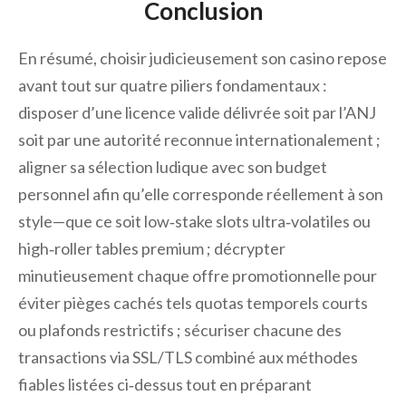
Conclusion
En résumé, choisir judicieusement son casino repose
avant tout sur quatre piliers fondamentaux :
disposer d’une licence valide délivrée soit par l’ANJ
soit par une autorité reconnue internationalement ;
aligner sa sélection ludique avec son budget
personnel afin qu’elle corresponde réellement à son
style—que ce soit low‑stake slots ultra‑volatiles ou
high‑roller tables premium ; décrypter
minutieusement chaque offre promotionnelle pour
éviter pièges cachés tels quotas temporels courts
ou plafonds restrictifs ; sécuriser chacune des
transactions via SSL/TLS combiné aux méthodes
fiables listées ci‑dessus tout en préparant