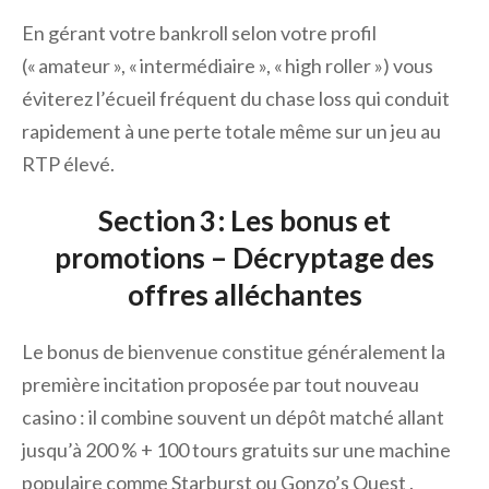
En gérant votre bankroll selon votre profil
(« amateur », « intermédiaire », « high roller ») vous
éviterez l’écueil fréquent du chase loss qui conduit
rapidement à une perte totale même sur un jeu au
RTP élevé.
Section 3 : Les bonus et
promotions – Décryptage des
offres alléchantes
Le bonus de bienvenue constitue généralement la
première incitation proposée par tout nouveau
casino : il combine souvent un dépôt matché allant
jusqu’à 200 % + 100 tours gratuits sur une machine
populaire comme Starburst ou Gonzo’s Quest .