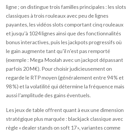
ligne ; on distingue trois familles principales : les slots
classiques à trois rouleaux avec peu de lignes
payantes, les vidéos slots comportant cinq rouleaux
et jusqu’à 1024 lignes ainsi que des fonctionnalités
bonus interactives, puis les jackpots progressifs où
le gain augmente tant qu’il n’est pas remporté
(exemple : Mega Moolah avec un jackpot dépassant
parfois 20 M€). Pour choisir judicieusement on
regarde le RTP moyen (généralement entre 94 % et
98 %) et la volatilité qui détermine la fréquence mais
aussi l’amplitude des gains éventuels.
Les jeux de table offrent quant à eux une dimension
stratégique plus marquée : blackjack classique avec
règle « dealer stands on soft 17 », variantes comme