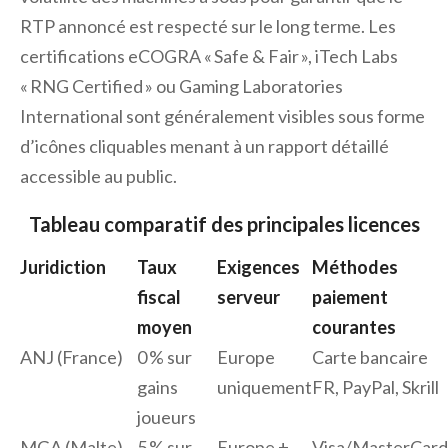
RTP annoncé est respecté sur le long terme. Les
certifications eCOGRA « Safe & Fair », iTech Labs
« RNG Certified » ou Gaming Laboratories
International sont généralement visibles sous forme
d’icônes cliquables menant à un rapport détaillé
accessible au public.
Tableau comparatif des principales licences
Juridiction
Taux
Exigences
Méthodes
fiscal
serveur
paiement
moyen
courantes
ANJ (France)
0 % sur
Europe
Carte bancaire
gains
uniquement
FR, PayPal, Skrill
joueurs
MGA (Malte)
5 % sur
Europe +
Visa/MasterCard