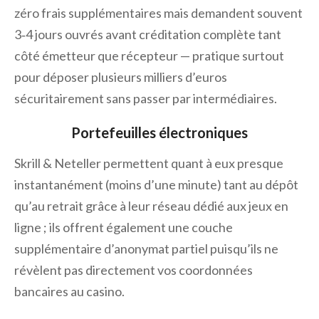
zéro frais supplémentaires mais demandent souvent
3‑4 jours ouvrés avant créditation complète tant
côté émetteur que récepteur — pratique surtout
pour déposer plusieurs milliers d’euros
sécuritairement sans passer par intermédiaires.
Portefeuilles électroniques
Skrill & Neteller permettent quant à eux presque
instantanément (moins d’une minute) tant au dépôt
qu’au retrait grâce à leur réseau dédié aux jeux en
ligne ; ils offrent également une couche
supplémentaire d’anonymat partiel puisqu’ils ne
révèlent pas directement vos coordonnées
bancaires au casino.