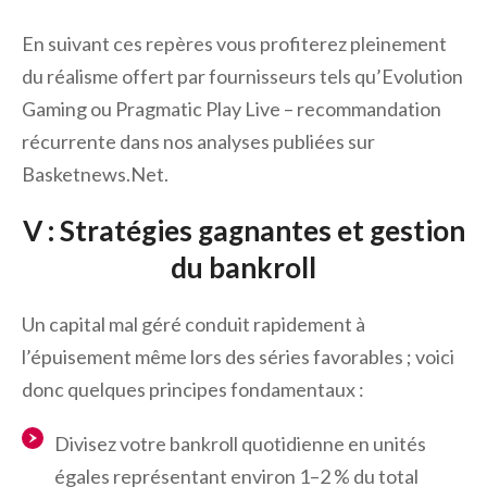
En suivant ces repères vous profiterez pleinement
du réalisme offert par fournisseurs tels qu’Evolution
Gaming ou Pragmatic Play Live – recommandation
récurrente dans nos analyses publiées sur
Basketnews.Net.
V : Stratégies gagnantes et gestion
du bankroll
Un capital mal géré conduit rapidement à
l’épuisement même lors des séries favorables ; voici
donc quelques principes fondamentaux :
Divisez votre bankroll quotidienne en unités
égales représentant environ 1–2 % du total