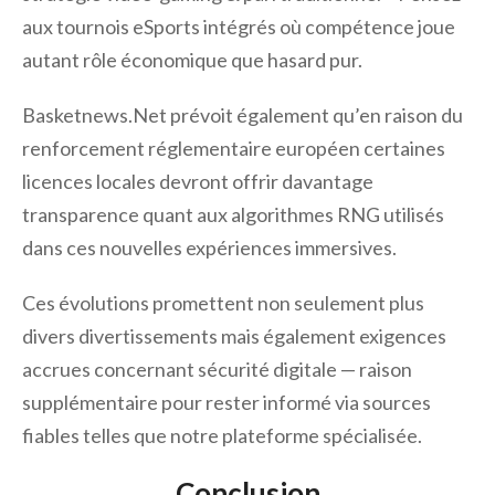
aux tournois eSports intégrés où compétence joue
autant rôle économique que hasard pur.
Basketnews.Net prévoit également qu’en raison du
renforcement réglementaire européen certaines
licences locales devront offrir davantage
transparence quant aux algorithmes RNG utilisés
dans ces nouvelles expériences immersives.
Ces évolutions promettent non seulement plus
divers divertissements mais également exigences
accrues concernant sécurité digitale — raison
supplémentaire pour rester informé via sources
fiables telles que notre plateforme spécialisée.
Conclusion