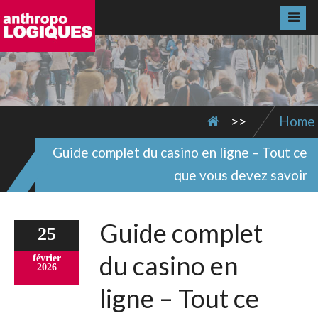
>>
Home
Guide complet du casino en ligne – Tout ce
que vous devez savoir
Guide complet
25
du casino en
février
2026
ligne – Tout ce