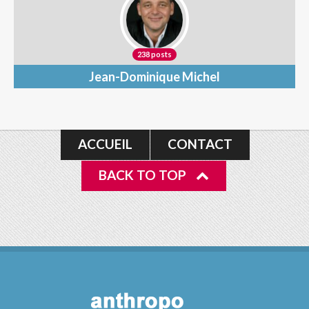
238 posts
Jean-Dominique Michel
ACCUEIL
CONTACT
BACK TO TOP