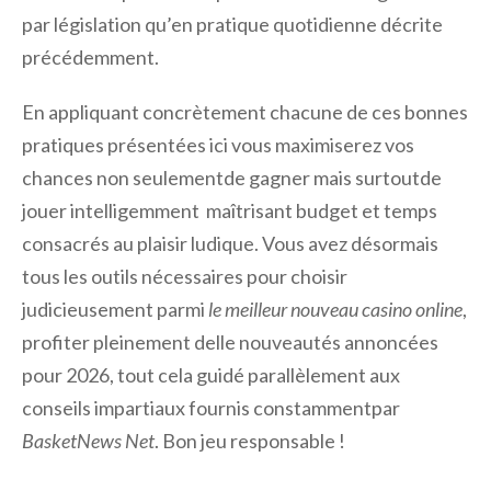
par législation qu’en pratique quotidienne décrite
précédemment.
En appliquant concrètement chacune de ces bonnes
pratiques présentées ici vous maximiserez vos
chances non seulementde gagner mais surtoutde
jouer intelligemment ­ maîtrisant budget et temps
consacrés au plaisir ludique.​ Vous avez désormais
tous les outils nécessaires pour choisir
judicieusement parmi
le meilleur nouveau casino online
,
profiter pleinement delle nouveautés annoncées
pour 2026, tout cela guidé parallèlement aux
conseils impartiaux fournis constammentpar
BasketNews Net
. Bon jeu responsable !