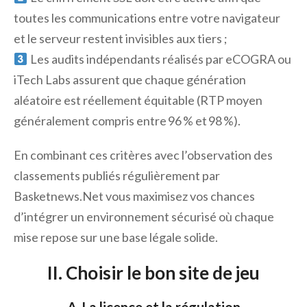
toutes les communications entre votre navigateur
et le serveur restent invisibles aux tiers ;
Les audits indépendants réalisés par eCOGRA ou
iTech Labs assurent que chaque génération
aléatoire est réellement équitable (RTP moyen
généralement compris entre 96 % et 98 %).
En combinant ces critères avec l’observation des
classements publiés régulièrement par
Basketnews.Net vous maximisez vos chances
d’intégrer un environnement sécurisé où chaque
mise repose sur une base légale solide.
II. Choisir le bon site de jeu