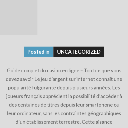
Posted in
UNCATEGORIZED
Guide complet du casino en ligne – Tout ce que vous
devez savoir Le jeu d’argent sur internet connaît une
popularité fulgurante depuis plusieurs années. Les
joueurs français apprécient la possibilité d’accéder à
des centaines de titres depuis leur smartphone ou
leur ordinateur, sans les contraintes géographiques
d’un établissement terrestre. Cette aisance