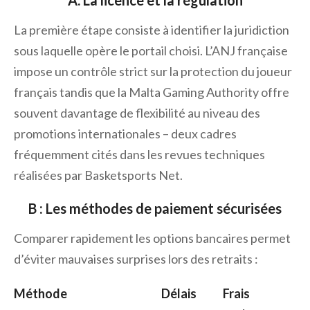
A. La licence et la régulation
La première étape consiste à identifier la juridiction
sous laquelle opère le portail choisi. L’ANJ française
impose un contrôle strict sur la protection du joueur
français tandis que la Malta Gaming Authority offre
souvent davantage de flexibilité au niveau des
promotions internationales – deux cadres
fréquemment cités dans les revues techniques
réalisées par Basketsports Net.
B : Les méthodes de paiement sécurisées
Comparer rapidement les options bancaires permet
d’éviter mauvaises surprises lors des retraits :
Méthode
Délais
Frais