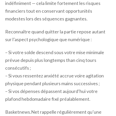
indéfiniment — cela limite fortement les risques
financiers tout en conservant opportunités
modestes lors des séquences gagnantes.
Reconnaître quand quitter la partie repose autant
sur l’aspect psychologique que numérique :
– Si votre solde descend sous votre mise minimale
prévue depuis plus longtemps than cinq tours
consécutifs ;
– Si vous ressentez anxiété accrue voire agitation
physique pendant plusieurs mains successives ;
– Si vos dépenses dépassent aujourd’hui votre
plafond hebdomadaire fixé préalablement.
Basketnews.Net rappelle régulièrement qu’une