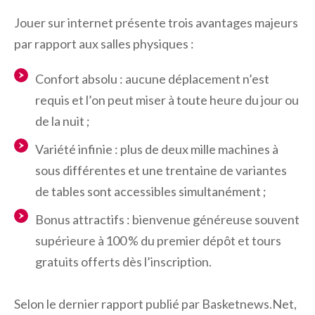
Jouer sur internet présente trois avantages majeurs
par rapport aux salles physiques :
Confort absolu : aucune déplacement n’est
requis et l’on peut miser à toute heure du jour ou
de la nuit ;
Variété infinie : plus de deux mille machines à
sous différentes et une trentaine de variantes
de tables sont accessibles simultanément ;
Bonus attractifs : bienvenue généreuse souvent
supérieure à 100 % du premier dépôt et tours
gratuits offerts dès l’inscription.
Selon le dernier rapport publié par Basketnews.Net,