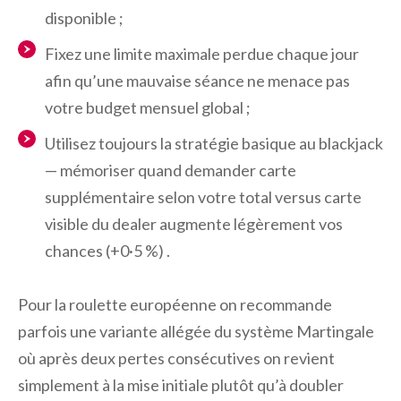
disponible ;
Fixez une limite maximale perdue chaque jour
afin qu’une mauvaise séance ne menace pas
votre budget mensuel global ;
Utilisez toujours la stratégie basique au blackjack
— mémoriser quand demander carte
supplémentaire selon votre total versus carte
visible du dealer augmente légèrement vos
chances (+0·5 %) .
Pour la roulette européenne on recommande
parfois une variante allégée du système Martingale
où après deux pertes consécutives on revient
simplement à la mise initiale plutôt qu’à doubler