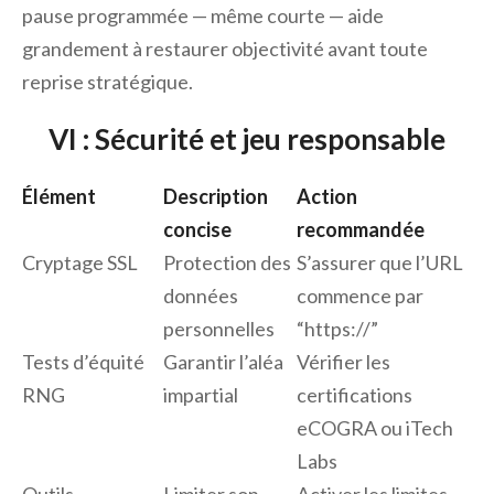
pause programmée — même courte — aide
grandement à restaurer objectivité avant toute
reprise stratégique.
VI : Sécurité et jeu responsable
Élément
Description
Action
concise
recommandée
Cryptage SSL
Protection des
S’assurer que l’URL
données
commence par
personnelles
“https://”
Tests d’équité
Garantir l’aléa
Vérifier les
RNG
impartial
certifications
eCOGRA ou iTech
Labs