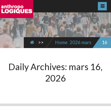
>>
Home
2026
mars
16
Daily Archives:
mars 16,
2026