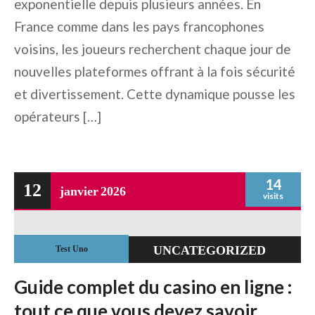
exponentielle depuis plusieurs années. En
France comme dans les pays francophones
voisins, les joueurs recherchent chaque jour de
nouvelles plateformes offrant à la fois sécurité
et divertissement. Cette dynamique pousse les
opérateurs […]
14
12
janvier
2026
visits
UNCATEGORIZED
Test Uno
Guide complet du casino en ligne :
tout ce que vous devez savoir