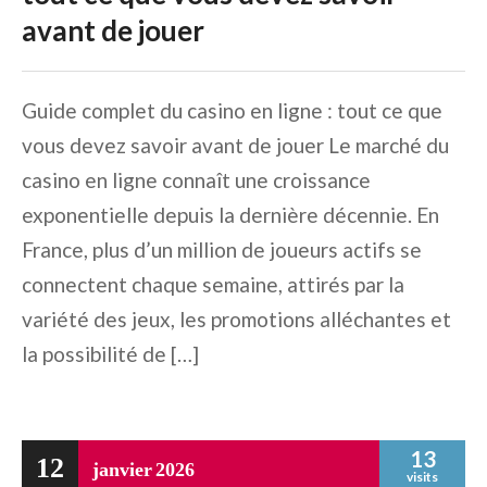
avant de jouer
Guide complet du casino en ligne : tout ce que
vous devez savoir avant de jouer Le marché du
casino en ligne connaît une croissance
exponentielle depuis la dernière décennie. En
France, plus d’un million de joueurs actifs se
connectent chaque semaine, attirés par la
variété des jeux, les promotions alléchantes et
la possibilité de […]
13
12
janvier
2026
visits