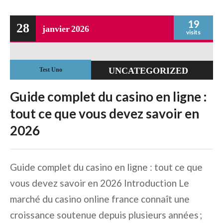
19
28
janvier
2026
visits
UNCATEGORIZED
Test Uno
Guide complet du casino en ligne :
tout ce que vous devez savoir en
2026
Guide complet du casino en ligne : tout ce que
vous devez savoir en 2026 Introduction Le
marché du casino online france connaît une
croissance soutenue depuis plusieurs années ;