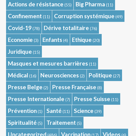
Actions de résistance
Big Pharma
(55)
(11)
Confinement
Corruption systémique
(11)
(49)
Covid-19
Dérive totalitaire
(78)
(76)
Economie
Enfants
Ethique
(3)
(4)
(20)
Juridique
(15)
Masques et mesures barrières
(11)
Médical
Neurosciences
Politique
(16)
(2)
(27)
Presse Belge
Presse Française
(2)
(8)
Presse Internationale
Presse Suisse
(7)
(11)
Prévention
Santé
Science
(1)
(11)
(39)
Spiritualité
Traitement
(5)
(5)
Uncategorized
Vaccination
Videos
(486)
(17)
(6)