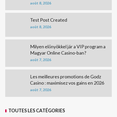
août 8, 2026
Test Post Created
août 8, 2026
Milyen előnyökkel jár a VIP program a
Magyar Online Casino-ban?
août 7, 2026
Les meilleures promotions de Godz
Casino : maximisez vos gains en 2026
août 7, 2026
TOUTES LES CATÉGORIES