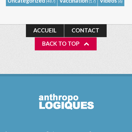
Uncategorized
Vaccination
Videos
(487)
(17)
(6)
ACCUEIL
CONTACT
BACK TO TOP