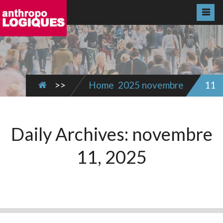
>>
Home
2025
novembre
11
Daily Archives:
novembre
11, 2025