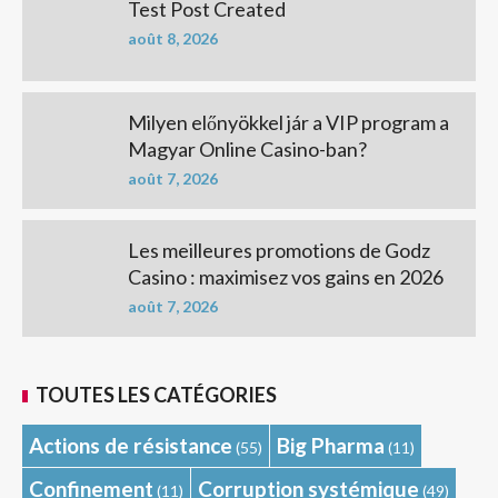
Test Post Created
août 8, 2026
Milyen előnyökkel jár a VIP program a
Magyar Online Casino-ban?
août 7, 2026
Les meilleures promotions de Godz
Casino : maximisez vos gains en 2026
août 7, 2026
TOUTES LES CATÉGORIES
Actions de résistance
Big Pharma
(55)
(11)
Confinement
Corruption systémique
(11)
(49)