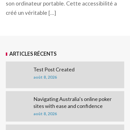
son ordinateur portable. Cette accessibilité a
créé un véritable […]
ARTICLES RÉCENTS
Test Post Created
août 8, 2026
Navigating Australia’s online poker
sites with ease and confidence
août 8, 2026