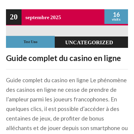
16
20
septembre
2025
visits
UNCATEGORIZED
Test Uno
Guide complet du casino en ligne
Guide complet du casino en ligne Le phénomène
des casinos en ligne ne cesse de prendre de
l’ampleur parmi les joueurs francophones. En
quelques clics, il est possible d’accéder à des
centaines de jeux, de profiter de bonus
alléchants et de jouer depuis son smartphone ou