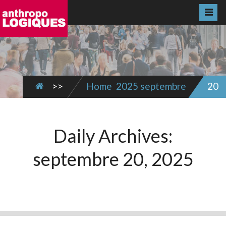
>>
Home
2025
septembre
20
Daily Archives:
septembre 20, 2025