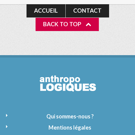
ACCUEIL
CONTACT
BACK TO TOP
Qui sommes-nous ?
Mentions légales