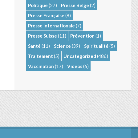
Politique
(27)
Presse Belge
(2)
Presse Française
(8)
Presse Internationale
(7)
Presse Suisse
(11)
Prévention
(1)
Santé
(11)
Science
(39)
Spiritualité
(5)
Traitement
(5)
Uncategorized
(486)
Vaccination
(17)
Videos
(6)