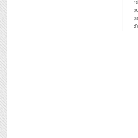
ré
pu
pa
d’