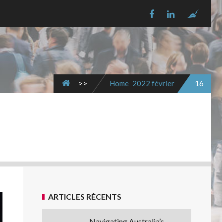
>>
Home
2022
février
16
ARTICLES RÉCENTS
Navigating Australia’s