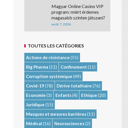
Magyar Online Casino VIP
program: miért érdemes
magasabb szinten játszani?
août 7, 2026
TOUTES LES CATÉGORIES
Actions de résistance
(55)
Big Pharma
(11)
Confinement
(11)
Corruption systémique
(49)
Covid-19
(78)
Dérive totalitaire
(76)
Economie
(3)
Enfants
(4)
Ethique
(20)
Juridique
(15)
Masques et mesures barrières
(11)
Médical
(16)
Neurosciences
(2)