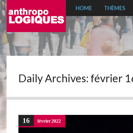
HOME
THÈMES
Daily Archives:
février 
16
février
2022