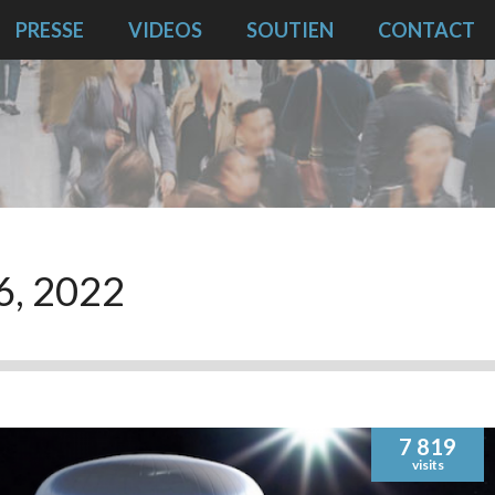
PRESSE
VIDEOS
SOUTIEN
CONTACT
16, 2022
7 819
visits