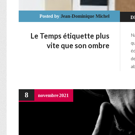
Posted by
Jean-Dominique Michel
D
Le Temps étiquette plus
Na
qu
vite que son ombre
éd
de
ab
8
novembre
2021