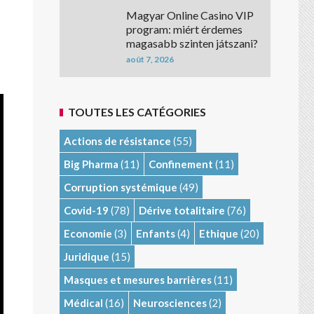
Magyar Online Casino VIP
program: miért érdemes
magasabb szinten játszani?
août 7, 2026
TOUTES LES CATÉGORIES
Actions de résistance
(55)
Big Pharma
(11)
Confinement
(11)
Corruption systémique
(49)
Covid-19
(78)
Dérive totalitaire
(76)
Economie
(3)
Enfants
(4)
Ethique
(20)
Juridique
(15)
Masques et mesures barrières
(11)
Médical
(16)
Neurosciences
(2)