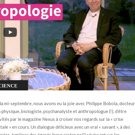
CIENCE
la mi-septembre, nous avons eu la joie avec Philippe Bobola, docteur
 physique, biologiste, psychanalyste et anthropologue (!), d’être
vités par le magazine Nexus à croiser nos regards sur la « crise
tale » en cours. Un dialogue délicieux avec un vrai « savant », à des
nées-lumières des égarés (pour rester poli) sévissant sur les