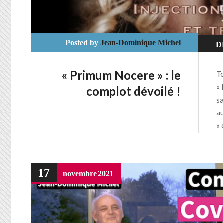
Posted by
Jean-Dominique Michel
D
U
« Primum Nocere » : le
To
« 
complot dévoilé !
sa
au
« 
17
novembre
2021