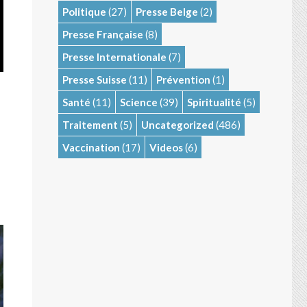
Politique
(27)
Presse Belge
(2)
Presse Française
(8)
Presse Internationale
(7)
Presse Suisse
(11)
Prévention
(1)
Santé
(11)
Science
(39)
Spiritualité
(5)
Traitement
(5)
Uncategorized
(486)
Vaccination
(17)
Videos
(6)