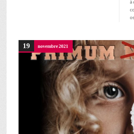
à 
co
os
19
novembre
2021