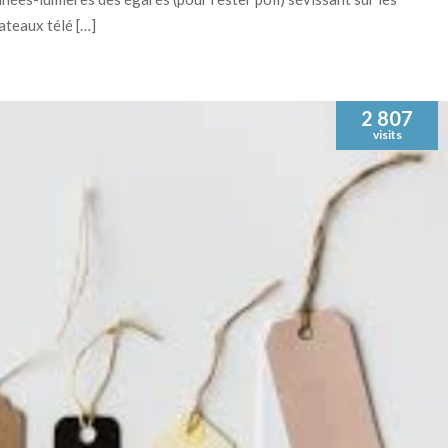
ateaux télé […]
2 807
visits