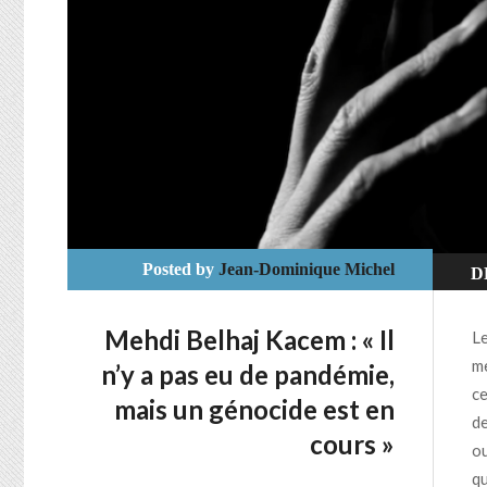
Posted by
Jean-Dominique Michel
D
U
Mehdi Belhaj Kacem : « Il
Le
me
n’y a pas eu de pandémie,
ce
mais un génocide est en
de
cours »
ou
qu