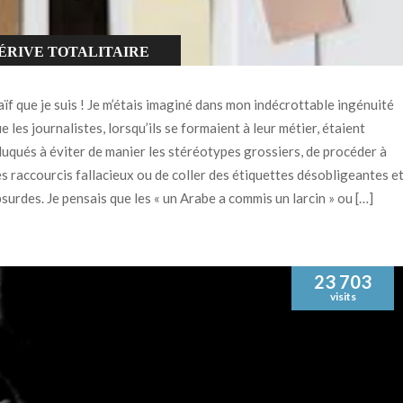
ÉRIVE TOTALITAIRE
ïf que je suis ! Je m’étais imaginé dans mon indécrottable ingénuité
e les journalistes, lorsqu’ils se formaient à leur métier, étaient
uqués à éviter de manier les stéréotypes grossiers, de procéder à
s raccourcis fallacieux ou de coller des étiquettes désobligeantes e
surdes. Je pensais que les « un Arabe a commis un larcin » ou […]
23 703
visits