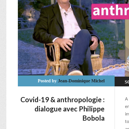
Posted by
Jean-Dominique Michel
S
Covid-19 & anthropologie :
A 
en
dialogue avec Philippe
in
Bobola
to
an