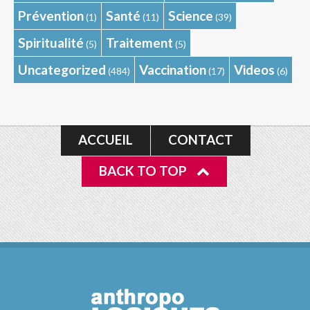
Prévention
Santé
Science
(1)
(11)
(39)
Spiritualité
Traitement
(5)
(5)
Uncategorized
Vaccination
Videos
(484)
(17)
(6)
ACCUEIL
CONTACT
BACK TO TOP