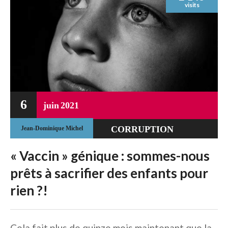
visits
6
juin
2021
CORRUPTION
Jean-Dominique Michel
SYSTÉMIQUE
« Vaccin » génique : sommes-nous
DÉRIVE
prêts à sacrifier des enfants pour
TOTALITAIRE
rien ?!
ENFANTS
Cela fait plus de quinze mois maintenant que la