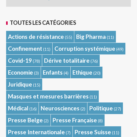
TOUTES LES CATÉGORIES
Actions de résistance
Big Pharma
(55)
(11)
Confinement
Corruption systémique
(11)
(49)
Covid-19
Dérive totalitaire
(78)
(76)
Economie
Enfants
Ethique
(3)
(4)
(20)
Juridique
(15)
Masques et mesures barrières
(11)
Médical
Neurosciences
Politique
(16)
(2)
(27)
Presse Belge
Presse Française
(2)
(8)
Presse Internationale
Presse Suisse
(7)
(11)