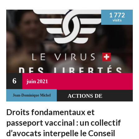
1 772
visits
6
juin
2021
ACTIONS DE
Jean-Dominique Michel
RÉSISTANCE
Droits fondamentaux et
JURIDIQUE
passeport vaccinal : un collectif
d’avocats interpelle le Conseil