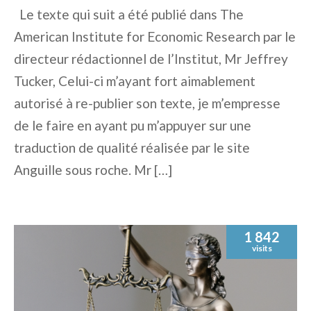
SCIENCE
Le texte qui suit a été publié dans The
American Institute for Economic Research par le
directeur rédactionnel de l’Institut, Mr Jeffrey
Tucker, Celui-ci m’ayant fort aimablement
autorisé à re-publier son texte, je m’empresse
de le faire en ayant pu m’appuyer sur une
traduction de qualité réalisée par le site
Anguille sous roche. Mr […]
1 842
visits