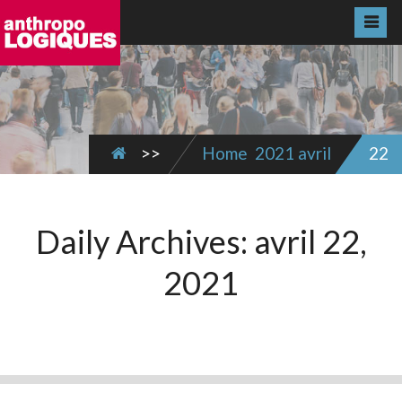
>>
Home
2021
avril
22
Daily Archives:
avril 22,
2021