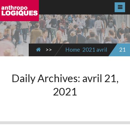
>>
Home
2021
avril
21
Daily Archives:
avril 21,
2021