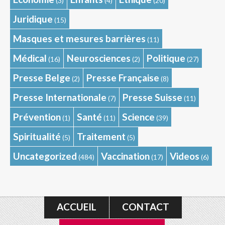
(3)
(4)
(20)
Juridique
(15)
Masques et mesures barrières
(11)
Médical
Neurosciences
Politique
(16)
(2)
(27)
Presse Belge
Presse Française
(2)
(8)
Presse Internationale
Presse Suisse
(7)
(11)
Prévention
Santé
Science
(1)
(11)
(39)
Spiritualité
Traitement
(5)
(5)
Uncategorized
Vaccination
Videos
(484)
(17)
(6)
ACCUEIL
CONTACT