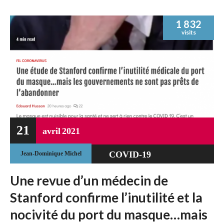
1 832
visits
21
avril
2021
COVID-19
Jean-Dominique Michel
MASQUES ET
Une revue d’un médecin de
MESURES
Stanford confirme l’inutilité et la
BARRIÈRES
nocivité du port du masque…mais